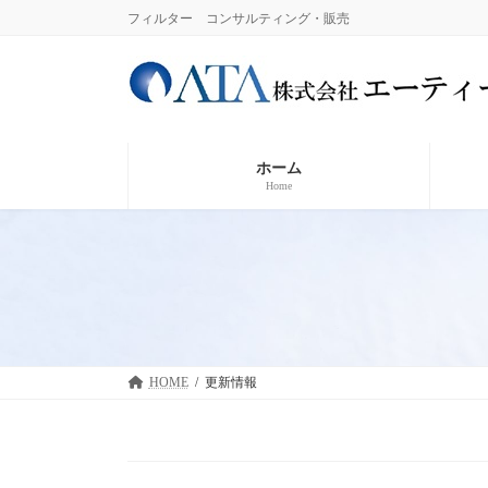
コ
ナ
フィルター コンサルティング・販売
ン
ビ
テ
ゲ
ン
ー
ツ
シ
へ
ョ
ス
ン
ホーム
キ
に
Home
ッ
移
プ
動
HOME
更新情報